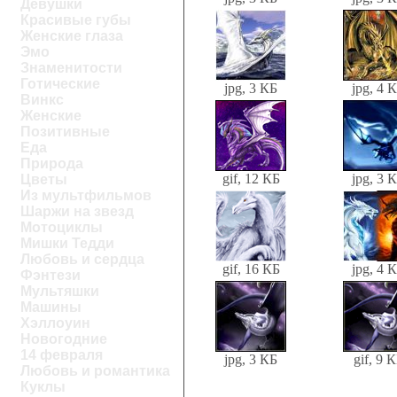
Девушки
Красивые губы
Женские глаза
Эмо
Знаменитости
Готические
jpg, 3 КБ
jpg, 4 
Винкс
Женские
Позитивные
Еда
Природа
gif, 12 КБ
jpg, 3 
Цветы
Из мультфильмов
Шаржи на звезд
Мотоциклы
Мишки Тедди
Любовь и сердца
gif, 16 КБ
jpg, 4 
Фэнтези
Мультяшки
Машины
Хэллоуин
Новогодние
14 февраля
jpg, 3 КБ
gif, 9 
Любовь и романтика
Куклы