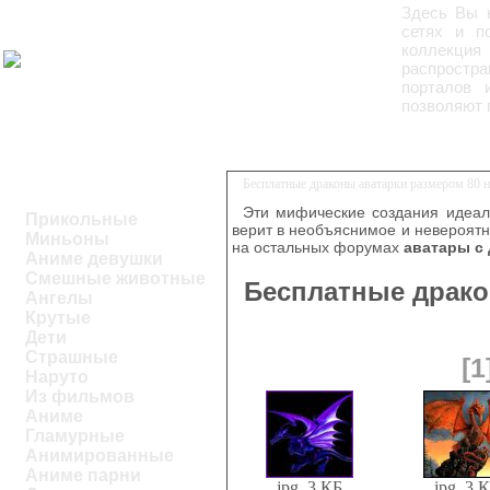
Здесь Вы 
сетях и п
коллекция
распростра
порталов 
позволяют 
Бесплатные драконы аватарки размером 80 н
Эти мифические создания идеаль
Прикольные
верит в необъяснимое и невероятно
Миньоны
на остальных форумах
аватары с
Аниме девушки
Смешные животные
Бесплатные драко
Ангелы
Крутые
Дети
Страшные
[1
Наруто
Из фильмов
Аниме
Гламурные
Анимированные
Аниме парни
jpg, 3 КБ
jpg, 3 