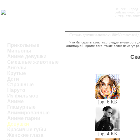
Не весь народ,
собственного с
интернете, явля
Скачать девушки аватарки 80x80 пикселей 
Что бы скрыть свою настоящую внешность де
Прикольные
анимацией. Кроме того, такие авики помогут р
Миньоны
Ска
Аниме девушки
Смешные животные
Ангелы
Крутые
Дети
Страшные
Наруто
Из фильмов
Аниме
jpg, 6 КБ
Гламурные
Анимированные
Аниме парни
Девушки
Красивые губы
jpg, 4 КБ
Женские глаза