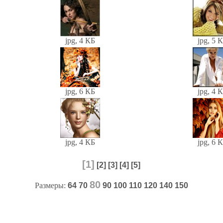
jpg, 4 КБ
jpg, 5 
jpg, 6 КБ
jpg, 4 
jpg, 4 КБ
jpg, 6 
[1]
[2]
[3]
[4]
[5]
80
Размеры:
64
70
90
100
110
120
140
150