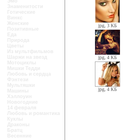
Эмо
Знаменитости
Готические
Винкс
Женские
jpg, 3 КБ
Позитивные
Еда
Природа
Цветы
Из мультфильмов
Шаржи на звезд
jpg, 4 КБ
Мотоциклы
Мишки Тедди
Любовь и сердца
Фэнтези
Мультяшки
jpg, 4 КБ
Машины
Хэллоуин
Новогодние
14 февраля
Любовь и романтика
Куклы
Драконы
Братц
Весенние