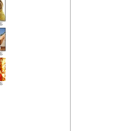
КБ
КБ
КБ