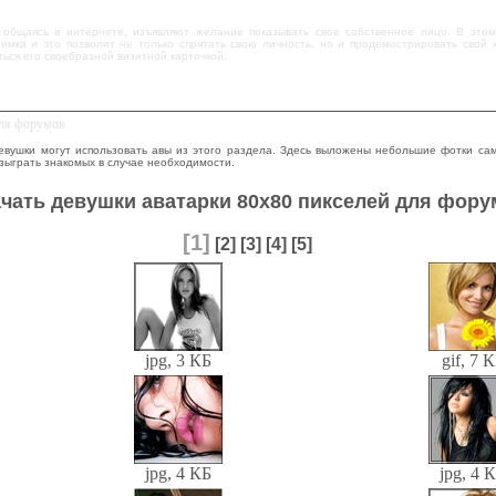
 общаясь в интернете, изъявляют желание показывать свое собственное лицо. В это
нимка и это позволит не только спрятать свою личность, но и продемострировать свой 
ться его своебразной визитной карточкой.
для форумов
вушки могут использовать авы из этого раздела. Здесь выложены небольшие фотки сам
озыграть знакомых в случае необходимости.
чать девушки аватарки 80x80 пикселей для фор
[1]
[2]
[3]
[4]
[5]
jpg, 3 КБ
gif, 7 
jpg, 4 КБ
jpg, 4 