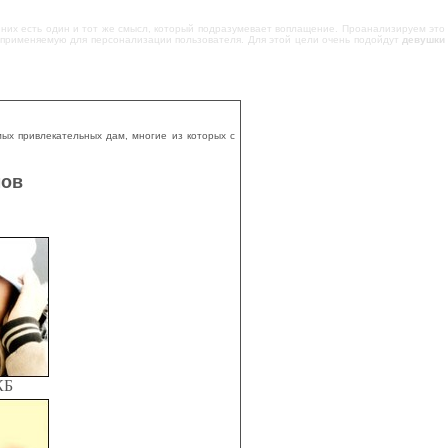
в них есть один и тот же смысл, который подразумевает воплащение. Проанализируем это
, применяемую для персонализации пользователя. Для этой цели очень подойдут
девушки
ых привлекательных дам, многие из которых с
мов
КБ