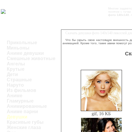
Многие задаются
понятие с точки
фото 140х140
,
Скачать девушки фото 140х140 пикселей д
Что бы скрыть свою настоящую внешность де
Прикольные
анимацией. Кроме того, такие авики помогут р
Миньоны
Ск
Аниме девушки
Смешные животные
Ангелы
Крутые
Дети
Страшные
Наруто
Из фильмов
Аниме
Гламурные
Анимированные
Аниме парни
gif, 16 КБ
Девушки
Красивые губы
Женские глаза