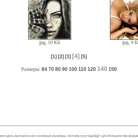
jpg, 10 КБ
jpg, 9 
[4]
[1]
[2]
[3]
[5]
140
Размеры:
64
70
80
90
100
110
120
150
ем здесь выложены все основные размеры, поэтому они подойдут для большинства форумо