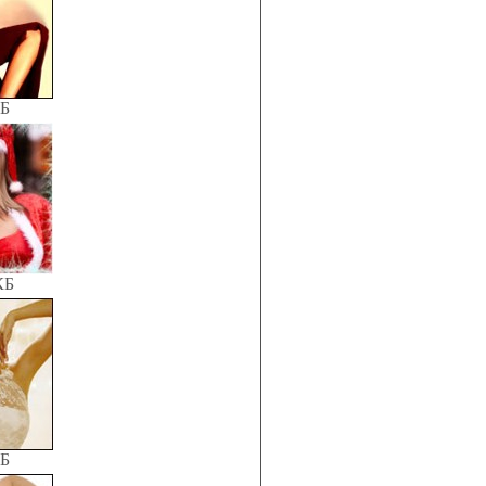
КБ
КБ
КБ