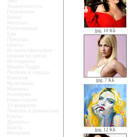
Эмо
Знаменитости
Готические
Винкс
Женские
Позитивные
jpg, 10 КБ
Еда
Природа
Цветы
Из мультфильмов
Шаржи на звезд
Мотоциклы
Мишки Тедди
Любовь и сердца
Фэнтези
jpg, 7 КБ
Мультяшки
Машины
Хэллоуин
Новогодние
14 февраля
Любовь и романтика
Куклы
Драконы
Братц
jpg, 12 КБ
Весенние