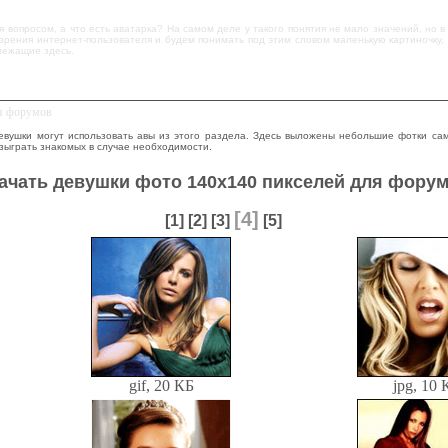
 вопросом, а что есть аватарка? На самом деле у такого понятия не мало значений, но 
 зрения интернет-пользователя и будем понимать под этим словом маленькую картиночку
 лежащие здесь.
ля форумов
вушки могут использовать авы из этого раздела. Здесь выложены небольшие фотки сам
озыграть знакомых в случае необходимости.
ачать девушки фото 140х140 пикселей для фору
[4]
[1]
[2]
[3]
[5]
gif, 20 КБ
jpg, 10 