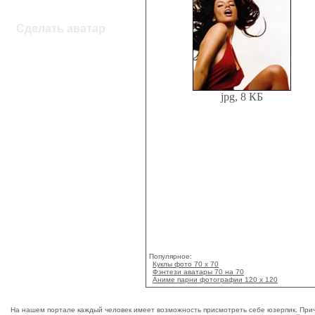
Сделать аватар
jpg, 8 КБ
Популярное:
Куклы фото 70 x 70
Фэнтези аватары 70 на 70
Аниме парни фотографии 120 х 120
На нашем портале каждый человек имеет возможность присмотреть себе юзерпик. Прич